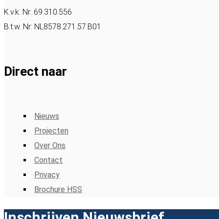
K.v.k. Nr: 69.310.556
B.t.w. Nr: NL8578.271.57.B01
Direct naar
Nieuws
Projecten
Over Ons
Contact
Privacy
Brochure HSS
Inschrijven Nieuwsbrief