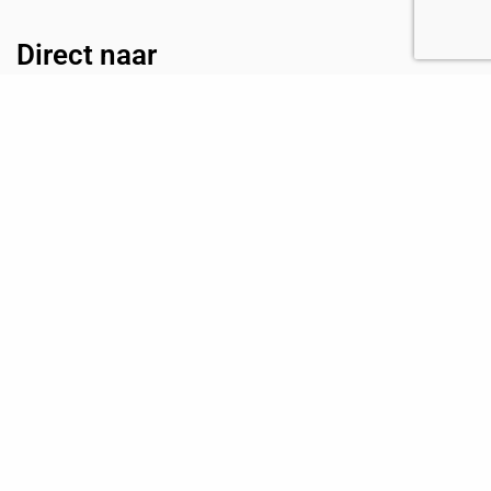
Direct naar
Nieuws
Projecten
Over Ons
Contact
Privacy
Brochure HSS
Inschrijven