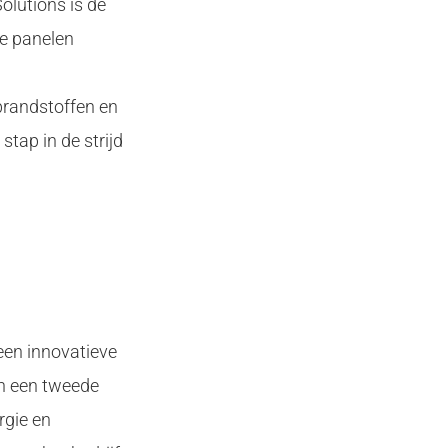
olutions is de
ze panelen
 brandstoffen en
stap in de strijd
een innovatieve
en een tweede
rgie en