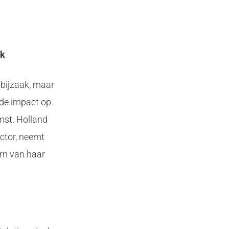
ek
 bijzaak, maar
 de impact op
mst. Holland
ctor, neemt
ern van haar