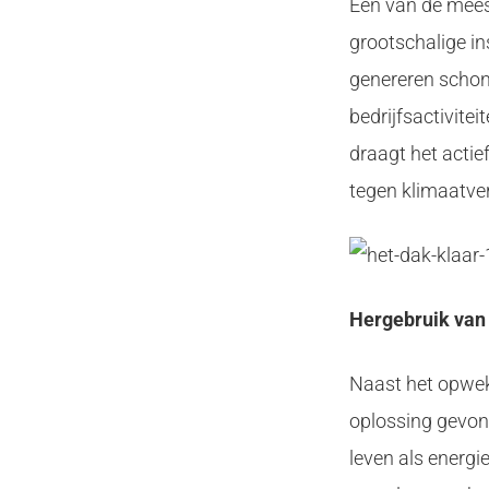
Een van de meest
grootschalige i
genereren schone
bedrijfsactivitei
draagt het actie
tegen klimaatve
Hergebruik van
Naast het opwek
oplossing gevon
leven als energ