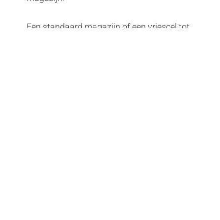
Een standaard magazijn of een vriescel tot
-30°C: deze techniek heeft zich in
37 landen
bewezen. Samen met
Holland storage
Services
zorgen zij ervoor dat deze
expertise op de werkvloer wordt toegepast.
Techniek & Service door
Holland Storage Service