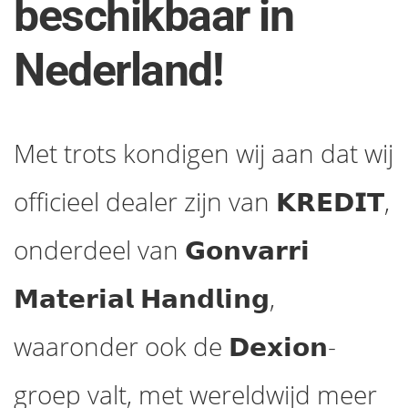
beschikbaar in
Nederland!
Met trots kondigen wij aan dat wij
officieel dealer zijn van 𝗞𝗥𝗘𝗗𝗜𝗧,
onderdeel van 𝗚𝗼𝗻𝘃𝗮𝗿𝗿𝗶
𝗠𝗮𝘁𝗲𝗿𝗶𝗮𝗹 𝗛𝗮𝗻𝗱𝗹𝗶𝗻𝗴,
waaronder ook de 𝗗𝗲𝘅𝗶𝗼𝗻-
groep valt, met wereldwijd meer